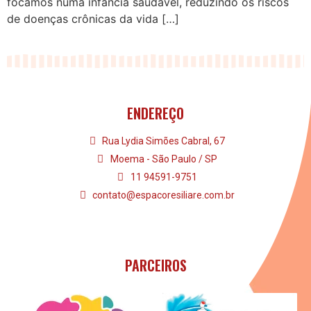
focamos numa infância saudável, reduzindo os riscos
de doenças crônicas da vida […]
ENDEREÇO
Rua Lydia Simões Cabral, 67
Moema - São Paulo / SP
11 94591-9751
contato@espacoresiliare.com.br
PARCEIROS